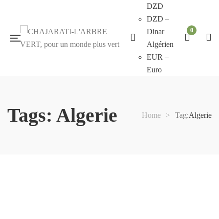
DZD
DZD –
0
Dinar
Algérien
EUR –
Euro
Tags: Algerie
Home
>
Tag:
Algerie
Arbre bouteille, Ceiba speciosa