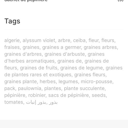
Tags
algerie
alyssum violet
arbre
ceiba
fleur
fleurs
fraises
graines
graines a germer
graines arbres
graines d'arbres
graines d'arbuste
graines
d'herbes aromatiques
graines de
graines de
fleurs
graines de fruits
graines de legume
graines
de plantes rares et exotiques
graines fleurs
graines plante
herbes
legumes
micro-pousse
pack
paulownia
plantes
plante succulente
pépinière
robinier
sacs de pépinière
seeds
tomates
بذور إنبات
بذور