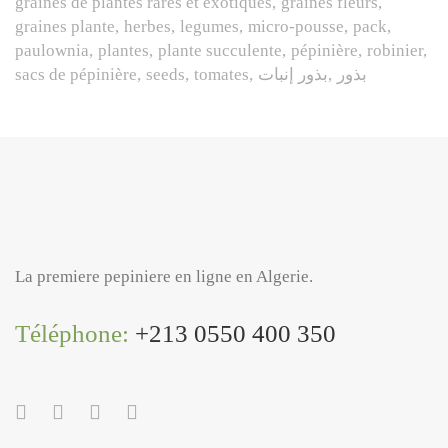
graines de plantes rares et exotiques
graines fleurs
graines plante
herbes
legumes
micro-pousse
pack
paulownia
plantes
plante succulente
pépinière
robinier
sacs de pépinière
seeds
tomates
بذور إنبات
بذور
La premiere pepiniere en ligne en Algerie.
Téléphone:
+213 0550 400 350