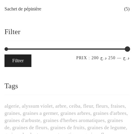
Sachet de pépinière
(5)
Filter
PRIX :
250 د.ج
—
200 د.ج
Filtrer
Tags
algerie
alyssum violet
arbre
ceiba
fleur
fleurs
fraises
graines
graines a germer
graines arbres
graines d'arbres
graines d'arbuste
graines d'herbes aromatiques
graines
de
graines de fleurs
graines de fruits
graines de legume