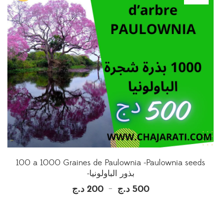
100 a 1000 Graines de Paulownia -Paulownia seeds
-بذور الباولونيا
د.ج
200
د.ج
500
Plage
–
de
prix :