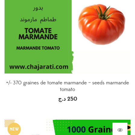
+/- 370 graines de tomate marmande – seeds marmande
tomato
د.ج
250
NEW