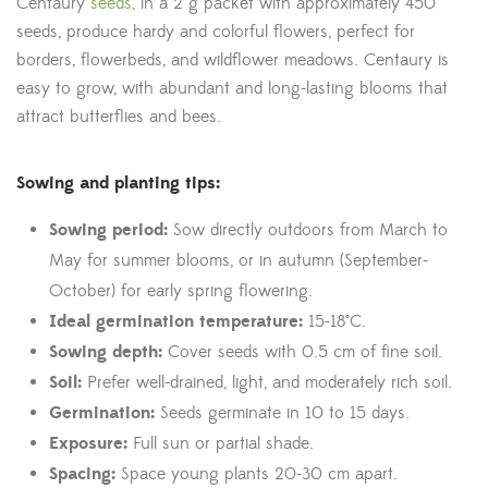
Centaury
seeds,
in a 2 g packet with approximately 450
seeds, produce hardy and colorful flowers, perfect for
borders, flowerbeds, and wildflower meadows. Centaury is
easy to grow, with abundant and long-lasting blooms that
attract butterflies and bees.
Sowing and planting tips:
Sowing period:
Sow directly outdoors from March to
May for summer blooms, or in autumn (September-
October) for early spring flowering.
Ideal germination temperature:
15-18°C.
Sowing depth:
Cover seeds with 0.5 cm of fine soil.
Soil:
Prefer well-drained, light, and moderately rich soil.
Germination:
Seeds germinate in 10 to 15 days.
Exposure:
Full sun or partial shade.
Spacing:
Space young plants 20-30 cm apart.