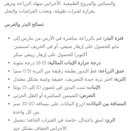
والبساتين والمروج الطبيعية. الأجراس سهلة الزراعة وتزهر
بغزارة لفترات طويلة، وتجذب الفراشات والنحل.
نصائح البذر والغرس:
فترة البذر:
قم بالزراعة مباشرة في الأرض من مارس إلى
مايو للحصول على إزهار صيفي، أو في الخريف (سبتمبر-
أكتوبر) للحصول على إزهار ربيعي مبكر.
15-18 درجة مئوية.
درجة حرارة الإنبات المثالية:
غطِ البذور بطبقة رقيقة من التربة (0.5 سم).
عمق الزراعة:
اختر تربة جيدة التصريف، خفيفة وغنية بشكل معتدل.
التربة:
تنبت البذور في غضون 10 إلى 15 يومًا.
الإنبات:
الشمس المباشرة أو الظل الجزئي.
التعرض:
المسافة بين النباتات:
ازرع النباتات على مسافة 20-30 سم
بين كل واحدة.
الري:
اسقِ باعتدال، خاصة في الفترات الجافة؛ تتحمل
الأجراس الجفاف بشكل جيد.