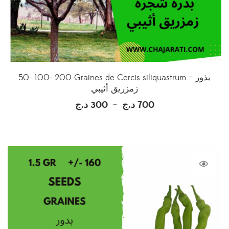
50- 100- 200 Graines de Cercis siliquastrum – بذور
زمزريق أثيبي
د.ج
300
د.ج
700
Plage
–
de
prix :
300 د.ج
à
700 د.ج