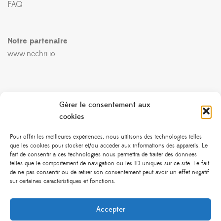
FAQ
Notre partenaire
www.nechri.io
Liens Rapides
Gérer le consentement aux
cookies
Mes commandes
Pour offrir les meilleures expériences, nous utilisons des technologies telles
que les cookies pour stocker et/ou accéder aux informations des appareils. Le
Termes et Conditions
fait de consentir à ces technologies nous permettra de traiter des données
telles que le comportement de navigation ou les ID uniques sur ce site. Le fait
Retours et échanges
de ne pas consentir ou de retirer son consentement peut avoir un effet négatif
sur certaines caractéristiques et fonctions.
Expédition & Livraison
Politique de confidentialité
Accepter