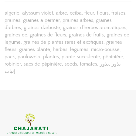
algerie
alyssum violet
arbre
ceiba
fleur
fleurs
fraises
graines
graines a germer
graines arbres
graines
d'arbres
graines d'arbuste
graines d'herbes aromatiques
graines de
graines de fleurs
graines de fruits
graines de
legume
graines de plantes rares et exotiques
graines
fleurs
graines plante
herbes
legumes
micro-pousse
pack
paulownia
plantes
plante succulente
pépinière
robinier
sacs de pépinière
seeds
tomates
بذور
بذور
إنبات