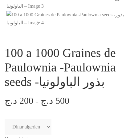
100 a 1000 Graines de
Paulownia -Paulownia
seeds -بذور الباولونيا
د.ج
200
د.ج
500
Plage
–
de
prix :
200 د.ج
à