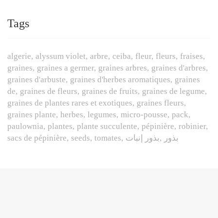
Tags
algerie
alyssum violet
arbre
ceiba
fleur
fleurs
fraises
graines
graines a germer
graines arbres
graines d'arbres
graines d'arbuste
graines d'herbes aromatiques
graines
de
graines de fleurs
graines de fruits
graines de legume
graines de plantes rares et exotiques
graines fleurs
graines plante
herbes
legumes
micro-pousse
pack
paulownia
plantes
plante succulente
pépinière
robinier
sacs de pépinière
seeds
tomates
بذور إنبات
بذور