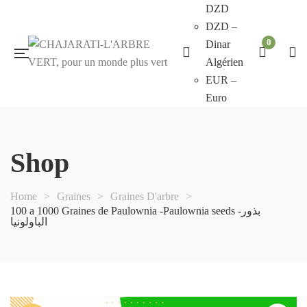
DZD
DZD –
0
Dinar
Algérien
EUR –
Euro
Shop
Home
>
Graines
>
Graines D'arbre
>
100 a 1000 Graines de Paulownia -Paulownia seeds -بذور
الباولونيا