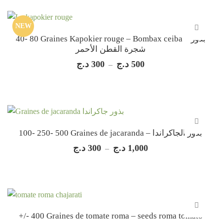
NEW
40- 80 Graines Kapokier rouge – Bombax ceiba – بذور
شجرة القطن الأحمر
د.ج
300
د.ج
500
Plage
–
de
prix :
300 د.ج
à
500 د.ج
100- 250- 500 Graines de jacaranda – بذور الجاكراندا
د.ج
300
د.ج
1,000
Plage
–
de
prix :
300 د.ج
à
1,000 د.ج
+/- 400 Graines de tomate roma – seeds roma tomato