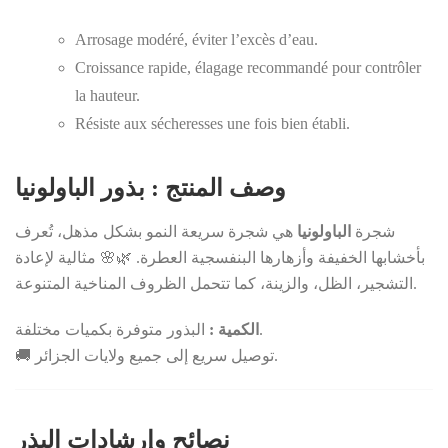
Arrosage modéré, éviter l’excès d’eau.
Croissance rapide, élagage recommandé pour contrôler
la hauteur.
Résiste aux sécheresses une fois bien établi.
وصف المنتج : بذور الباولونيا
شجرة
الباولونيا
هي شجرة سريعة النمو بشكل مذهل، تُعرف
بأخشابها الخفيفة وأزهارها البنفسجية العطرة. 🌿🌸 مثالية لإعادة
التشجير، الظل، والزينة، كما تتحمل الظروف المناخية المتنوعة.
البذور متوفرة بكميات مختلفة.
الكمية :
🚚 توصيل سريع إلى جميع ولايات الجزائر.
نصائح وإرشادات البذر