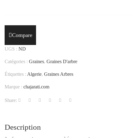
Compare
UGS :
ND
Catégories :
Graines
,
Graines D'arbre
Étiquettes :
Algerie
,
Graines Arbres
Marque :
chajarati.com
Share:
Description