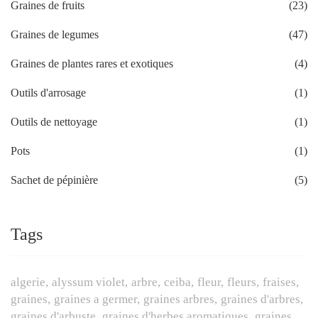
Graines de fruits
(23)
Graines de legumes
(47)
Graines de plantes rares et exotiques
(4)
Outils d'arrosage
(1)
Outils de nettoyage
(1)
Pots
(1)
Sachet de pépinière
(5)
Tags
algerie
alyssum violet
arbre
ceiba
fleur
fleurs
fraises
graines
graines a germer
graines arbres
graines d'arbres
graines d'arbuste
graines d'herbes aromatiques
graines