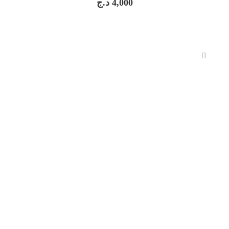
د.ج
4,000