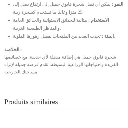
النمو :
يمكن أن تصل شجرة قابوق جميل إلى ارتفاع يصل إلى
25 مترًا وغالبًا ما تستخدم كشجرة زينة.
الاستخدام :
مثالية للحدائق الاستوائية والحدائق العامة
والمناظر الطبيعية الغريبة.
تجذب العديد من الملقحات بفضل زهورها الملونة.
البيئة :
الخلاصة :
شجرة قابوق جميل هي إضافة مذهلة لأي حديقة. مع خصائصها
الفريدة واحتياجاتها الزراعية البسيطة، تقدم فرصة جميلة لإثراء
مساحتك الخارجية.
Produits similaires