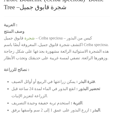
Tree –
قابوق جميل
شجرة
العربية :
وصف المنتج
قابوق جميل – Ceiba speciosa – كيس من البذور
شجرة
اكتشف شجرة قابوق جميل، المعروفة أيضًا باسم Ceiba speciosa.
هذه الشجرة الاستوائية الرائعة مشهورة بجذعها على شكل زجاجة
وزهورها الرائعة. تضفي لمسة غريبة على حديقتك وتجذب الأنظار.
نصائح للزراعة :
يمكن زراعتها في الربيع أو أوائل الصيف.
فترة البذر :
تحضير البذور :
انقع البذور في الماء لمدة 24 ساعة قبل
الزراعة لتعزيز الإنبات.
استخدم تربة خفيفة وجيدة التصريف.
التربة :
ازرع البذور على عمق 1 إلى 2 سم واسقها برفق.
البذر :