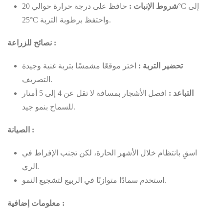
شروط الإنبات :
حافظ على درجة حرارة حوالي 20°C إلى
25°C واحتفظ برطوبة التربة.
نصائح للزراعة :
تحضير التربة :
اختر موقعًا مشمسًا بتربة غنية وجيدة
التصريف.
التباعد :
افصل الأشجار بمسافة لا تقل عن 4 إلى 5 أمتار
للسماح بنمو جيد.
الصيانة :
اسقِ بانتظام خلال الأشهر الحارة، لكن تجنب الإفراط في
الري.
استخدم سمادًا متوازنًا في الربيع لتشجيع النمو.
معلومات إضافية :