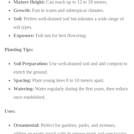
Mature Height:
Can reach up to 12 to 18 meters.
Growth:
Fast in warm and subtropical climates.
Soil:
Prefers well-drained soil but tolerates a wide range of
soil types.
Exposure:
Full sun for best flowering.
Planting Tips:
Soil Preparation:
Use well-drained soil and add compost to
enrich the ground.
Spacing:
Plant young trees 8 to 10 meters apart.
Watering:
Water regularly during the first years, then reduce
once established.
Uses:
Ornamental:
Perfect for gardens, parks, and avenues,
adding an exotic touch with its unique trunk and spectacular