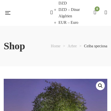
DZD
0
DZD – Dinar
Algérien
EUR – Euro
Shop
Home
>
Arbre
>
Ceiba speciosa