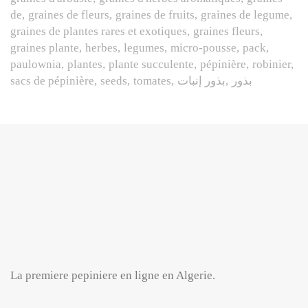
de
graines de fleurs
graines de fruits
graines de legume
graines de plantes rares et exotiques
graines fleurs
graines plante
herbes
legumes
micro-pousse
pack
paulownia
plantes
plante succulente
pépinière
robinier
sacs de pépinière
seeds
tomates
بذور إنبات
بذور
La premiere pepiniere en ligne en Algerie.