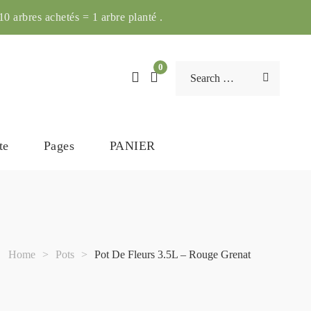
0 arbres achetés = 1 arbre planté .
0
te
Pages
PANIER
Home
>
Pots
>
Pot De Fleurs 3.5L – Rouge Grenat