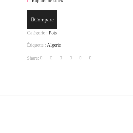
Rupture de stock
Compare
Catégorie :
Pots
Étiquette :
Algerie
Share: