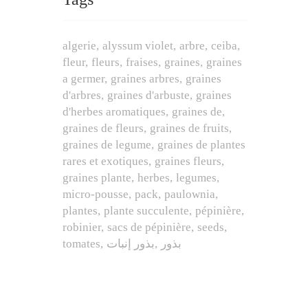
algerie
alyssum violet
arbre
ceiba
fleur
fleurs
fraises
graines
graines
a germer
graines arbres
graines
d'arbres
graines d'arbuste
graines
d'herbes aromatiques
graines de
graines de fleurs
graines de fruits
graines de legume
graines de plantes
rares et exotiques
graines fleurs
graines plante
herbes
legumes
micro-pousse
pack
paulownia
plantes
plante succulente
pépinière
robinier
sacs de pépinière
seeds
tomates
بذور إنبات
بذور