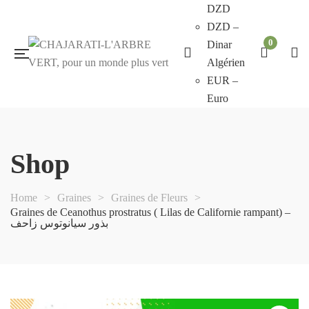
DZD
DZD –
0
Dinar
Algérien
EUR –
Euro
Shop
Home
>
Graines
>
Graines de Fleurs
>
Graines de Ceanothus prostratus ( Lilas de Californie rampant) –
بذور سيانوتوس زاحف