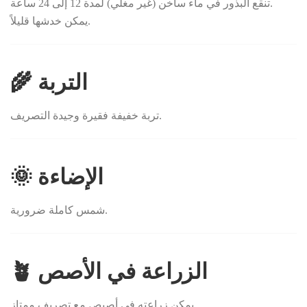
تنقع البذور في ماء ساخن (غير مغلي) لمدة 12 إلى 24 ساعة.
يمكن خدشها قليلاً.
🌾 التربة
تربة خفيفة فقيرة وجيدة التصريف.
🌞 الإضاءة
شمس كاملة ضرورية.
🪴 الزراعة في الأصص
يمكن زراعته في أصيص مع تصريف ممتاز.