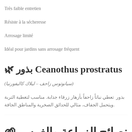
Très faible entretien
Résiste à la sécheresse
Arrosage limité
Idéal pour jardins sans arrosage fréquent
🌿
بذور
Ceanothus prostratus
(سيانوتوس زاحف – ليلاك كاليفورنيا)
بذور تعطي نباتاً زاحفاً بأزهار زرقاء جذابة. مناسب لتغطية التربة
ويتحمل الجفاف، مثالي للحدائق الصخرية والمناطق الجافة.