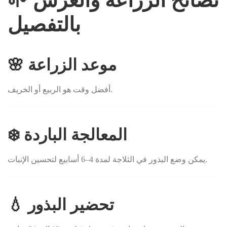
🌱 نصائح الزراعة والغرس
بالتفصيل
🌸 موعد الزراعة
أفضل وقت هو الربيع أو الخريف.
❄️ المعالجة الباردة
يمكن وضع البذور في الثلاجة لمدة 4–6 أسابيع لتحسين الإنبات.
💧 تحضير البذور