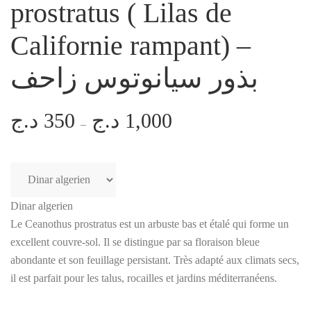
prostratus ( Lilas de
Californie rampant) –
بذور سيانوتوس زاحف
د.ج
350
د.ج
1,000
Plage
–
de
prix :
350 د.ج
à
Dinar algerien
1,000 د.ج
Le Ceanothus prostratus est un arbuste bas et étalé qui forme un
excellent couvre-sol. Il se distingue par sa floraison bleue
abondante et son feuillage persistant. Très adapté aux climats secs,
il est parfait pour les talus, rocailles et jardins méditerranéens.