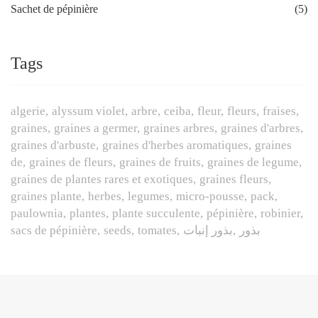
Sachet de pépinière
(5)
Tags
algerie
alyssum violet
arbre
ceiba
fleur
fleurs
fraises
graines
graines a germer
graines arbres
graines d'arbres
graines d'arbuste
graines d'herbes aromatiques
graines
de
graines de fleurs
graines de fruits
graines de legume
graines de plantes rares et exotiques
graines fleurs
graines plante
herbes
legumes
micro-pousse
pack
paulownia
plantes
plante succulente
pépinière
robinier
sacs de pépinière
seeds
tomates
بذور إنبات
بذور