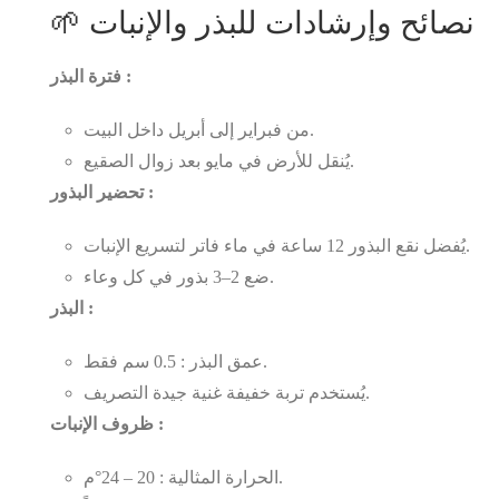
🌱 نصائح وإرشادات للبذر والإنبات
فترة البذر :
من فبراير إلى أبريل داخل البيت.
يُنقل للأرض في مايو بعد زوال الصقيع.
تحضير البذور :
يُفضل نقع البذور 12 ساعة في ماء فاتر لتسريع الإنبات.
ضع 2–3 بذور في كل وعاء.
البذر :
عمق البذر : 0.5 سم فقط.
يُستخدم تربة خفيفة غنية جيدة التصريف.
ظروف الإنبات :
الحرارة المثالية : 20 – 24°م.