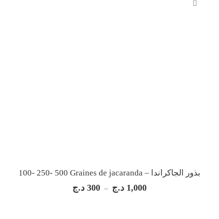
100- 250- 500 Graines de jacaranda – بذور الجاكراندا
د.ج
300
د.ج
1,000
Plage
–
de
prix :