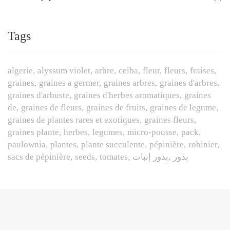
Tags
algerie
alyssum violet
arbre
ceiba
fleur
fleurs
fraises
graines
graines a germer
graines arbres
graines d'arbres
graines d'arbuste
graines d'herbes aromatiques
graines
de
graines de fleurs
graines de fruits
graines de legume
graines de plantes rares et exotiques
graines fleurs
graines plante
herbes
legumes
micro-pousse
pack
paulownia
plantes
plante succulente
pépinière
robinier
sacs de pépinière
seeds
tomates
بذور إنبات
بذور