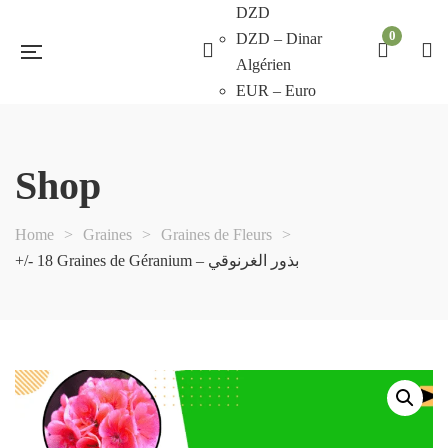
DZD
0
DZD – Dinar
Algérien
EUR – Euro
Shop
Home
>
Graines
>
Graines de Fleurs
>
+/- 18 Graines de Géranium – بذور الغرنوقي