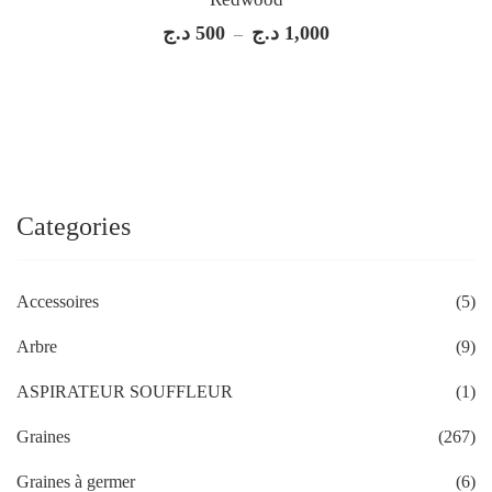
د.ج
500
د.ج
1,000
Plage
–
de
prix :
500 د.ج
à
1,000 د.ج
Categories
Accessoires
(5)
Arbre
(9)
ASPIRATEUR SOUFFLEUR
(1)
Graines
(267)
Graines à germer
(6)