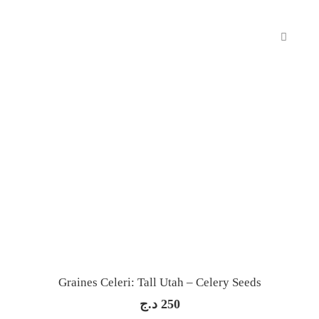
300 د.ج
à
1,000 د.ج
Graines Celeri: Tall Utah – Celery Seeds
د.ج
250