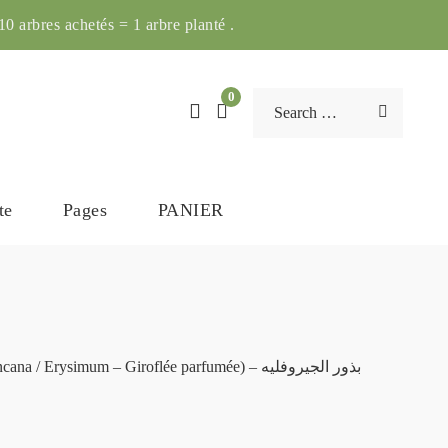
0 arbres achetés = 1 arbre planté .
0
te
Pages
PANIER
+/- 200 Graines de Giroflée (Matthiola incana / Erysimum – Giroflée parfumée) – بذور الجيروفليه