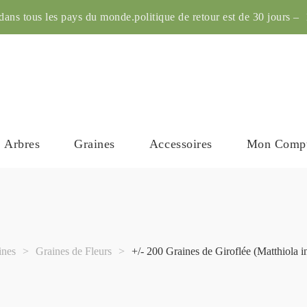
ans tous les pays du monde.politique de retour est de 30 jours – 1
Arbres
Graines
Accessoires
Mon Comp
ines
>
Graines de Fleurs
>