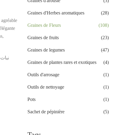
Graines d'arbuste
(3)
Graines d'Herbes aromatiques
(28)
m agréable
Graines de Fleurs
(108)
 élégante
ns,
Graines de fruits
(23)
Graines de legumes
(47)
نبات 
Graines de plantes rares et exotiques
(4)
Outils d'arrosage
(1)
Outils de nettoyage
(1)
Pots
(1)
Sachet de pépinière
(5)
Tags