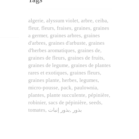
algerie
alyssum violet
arbre
ceiba
fleur
fleurs
fraises
graines
graines
a germer
graines arbres
graines
d'arbres
graines d'arbuste
graines
d'herbes aromatiques
graines de
graines de fleurs
graines de fruits
graines de legume
graines de plantes
rares et exotiques
graines fleurs
graines plante
herbes
legumes
micro-pousse
pack
paulownia
plantes
plante succulente
pépinière
robinier
sacs de pépinière
seeds
tomates
بذور إنبات
بذور