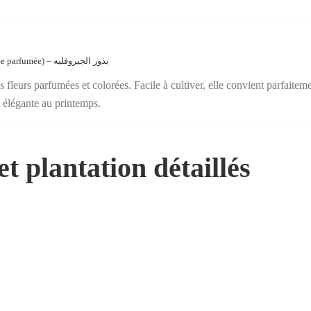
+/- 200 Graines de Giroflée (Matthiola incana / Erysimum – Giroflée parfumée) – بذور الجيروفليه
 fleurs parfumées et colorées. Facile à cultiver, elle convient parfaitem
t élégante au printemps.
t plantation détaillés