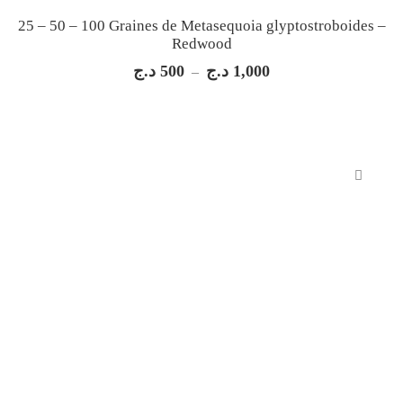
25 – 50 – 100 Graines de Metasequoia glyptostroboides –
Redwood
د.ج
500
د.ج
1,000
Plage
–
de
prix :
500 د.ج
à
1,000 د.ج