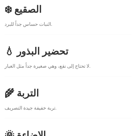
❄️ الصقيع
النبات حساس جداً للبرد.
💧 تحضير البذور
لا تحتاج إلى نقع، وهي صغيرة جداً مثل الغبار.
🌾 التربة
تربة خفيفة جيدة التصريف.
🌞 الإضاءة