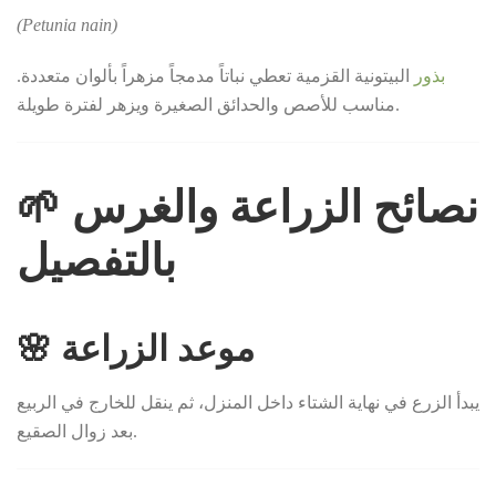
(Petunia nain)
بذور
البيتونية القزمية تعطي نباتاً مدمجاً مزهراً بألوان متعددة.
مناسب للأصص والحدائق الصغيرة ويزهر لفترة طويلة.
🌱 نصائح الزراعة والغرس
بالتفصيل
🌸 موعد الزراعة
يبدأ الزرع في نهاية الشتاء داخل المنزل، ثم ينقل للخارج في الربيع
بعد زوال الصقيع.