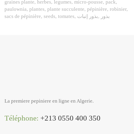
graines plante
herbes
legumes
micro-pousse
pack
paulownia
plantes
plante succulente
pépinière
robinier
sacs de pépinière
seeds
tomates
بذور إنبات
بذور
La premiere pepiniere en ligne en Algerie.
Téléphone:
+213 0550 400 350