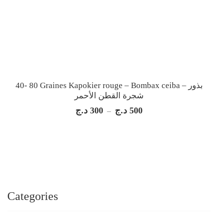
40- 80 Graines Kapokier rouge – Bombax ceiba – بذور
شجرة القطن الأحمر
د.ج
300
د.ج
500
Plage
–
de
prix :
300 د.ج
à
500 د.ج
Categories