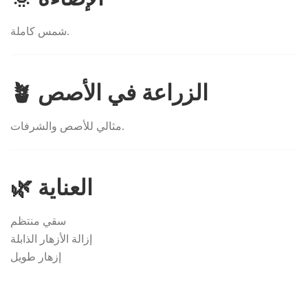
شمس كاملة.
🪴 الزراعة في الأصص
مثالي للأصص والشرفات.
🌿 العناية
سقي منتظم
إزالة الأزهار الذابلة
إزهار طويل