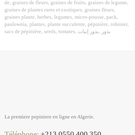
de
graines de fleurs
graines de fruits
graines de legume
graines de plantes rares et exotiques
graines fleurs
graines plante
herbes
legumes
micro-pousse
pack
paulownia
plantes
plante succulente
pépinière
robinier
sacs de pépinière
seeds
tomates
بذور إنبات
بذور
La premiere pepiniere en ligne en Algerie.
Téléphone:
+213 0550 400 350