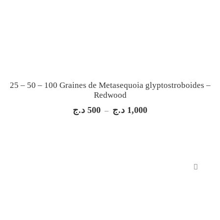
25 – 50 – 100 Graines de Metasequoia glyptostroboides –
Redwood
د.ج
500
د.ج
1,000
Plage
–
de
prix :
500 د.ج
à
1,000 د.ج