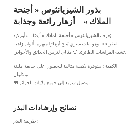
بذور الشيزيانثوس « أجنحة
الملاك » – أزهار رائعة وجذابة
يُعرف
الشيزيانثوس « أجنحة الملاك »
أيضًا بـ »أوركيد
الفقراء »، وهو نبات سنوي يُنتج أزهارًا مبهرة بألوان زاهية
تشبه الفراشات الطائرة. 🌸 مثالي لتزيين الحدائق والأحواض.
الكمية :
متوفرة بكمية مثالية للحصول على حديقة مليئة
بالألوان.
🚚 توصيل سريع إلى جميع ولايات الجزائر.
نصائح وإرشادات البذر
طريقة البذر :