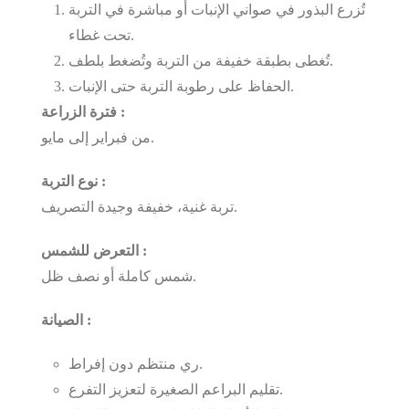
تُزرع البذور في صواني الإنبات أو مباشرة في التربة
تحت غطاء.
تُغطى بطبقة خفيفة من التربة وتُضغط بلطف.
الحفاظ على رطوبة التربة حتى الإنبات.
فترة الزراعة :
من فبراير إلى مايو.
نوع التربة :
تربة غنية، خفيفة وجيدة التصريف.
التعرض للشمس :
شمس كاملة أو نصف ظل.
الصيانة :
ري منتظم دون إفراط.
تقليم البراعم الصغيرة لتعزيز التفرع.