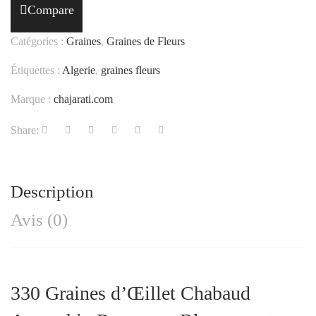
Compare
Catégories :
Graines
,
Graines de Fleurs
Étiquettes :
Algerie
,
graines fleurs
Marque :
chajarati.com
Share:
Description
Avis (0)
330 Graines d’Œillet Chabaud