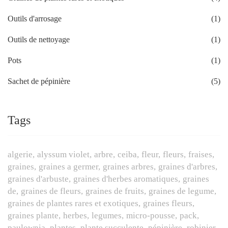
Outils d'arrosage
(1)
Outils de nettoyage
(1)
Pots
(1)
Sachet de pépinière
(5)
Tags
algerie
alyssum violet
arbre
ceiba
fleur
fleurs
fraises
graines
graines a germer
graines arbres
graines d'arbres
graines d'arbuste
graines d'herbes aromatiques
graines
de
graines de fleurs
graines de fruits
graines de legume
graines de plantes rares et exotiques
graines fleurs
graines plante
herbes
legumes
micro-pousse
pack
paulownia
plantes
plante succulente
pépinière
robinier