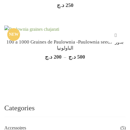
د.ج
250
NEW
100 a 1000 Graines de Paulownia -Paulownia seeds -بذور
الباولونيا
د.ج
200
د.ج
500
Plage
–
de
prix :
200 د.ج
à
500 د.ج
Categories
Accessoires
(5)