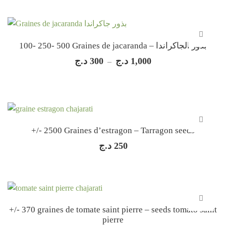
100- 250- 500 Graines de jacaranda – بذور الجاكراندا
د.ج
300
د.ج
1,000
Plage
–
de
prix :
300 د.ج
à
1,000 د.ج
+/- 2500 Graines d’estragon – Tarragon seeds
د.ج
250
+/- 370 graines de tomate saint pierre – seeds tomato saint
pierre