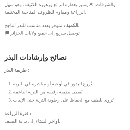
والشرفات. 🌸 يتميز بعطره الرائع وزهوره الكثيفة، وهو سهل
الزراعة ومقاوم للظروف المناخية المختلفة.
متوفر بعدد مناسب للبذر الناجح.
الكمية :
🚚 توصيل سريع إلى جميع ولايات الجزائر.
نصائح وإرشادات البذر
طريقة البذر :
تُزرع البذور في أوعية أو مباشرة في التربة.
تُغطى بطبقة رقيقة من التربة الناعمة.
تُروى بلطف مع الحفاظ على رطوبة التربة حتى الإنبات.
فترة الزراعة :
أواخر الشتاء إلى بداية الصيف.