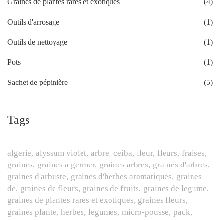
Graines de plantes rares et exotiques
(4)
Outils d'arrosage
(1)
Outils de nettoyage
(1)
Pots
(1)
Sachet de pépinière
(5)
Tags
algerie
alyssum violet
arbre
ceiba
fleur
fleurs
fraises
graines
graines a germer
graines arbres
graines d'arbres
graines d'arbuste
graines d'herbes aromatiques
graines
de
graines de fleurs
graines de fruits
graines de legume
graines de plantes rares et exotiques
graines fleurs
graines plante
herbes
legumes
micro-pousse
pack