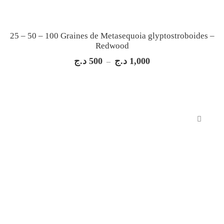
25 – 50 – 100 Graines de Metasequoia glyptostroboides –
Redwood
د.ج
500
د.ج
1,000
Plage
–
de
prix :
500 د.ج
à
1,000 د.ج