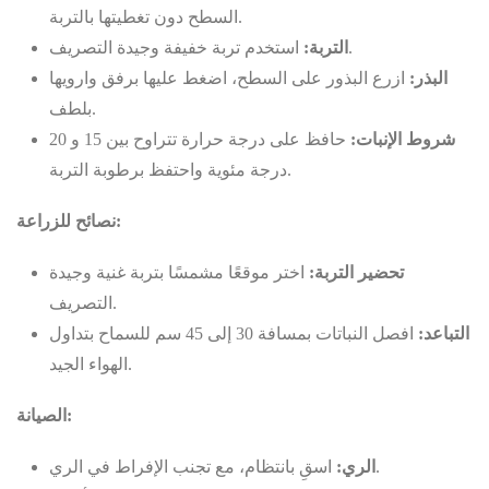
السطح دون تغطيتها بالتربة.
استخدم تربة خفيفة وجيدة التصريف.
التربة:
البذر:
ازرع البذور على السطح، اضغط عليها برفق وارويها
بلطف.
شروط الإنبات:
حافظ على درجة حرارة تتراوح بين 15 و 20
درجة مئوية واحتفظ برطوبة التربة.
نصائح للزراعة:
تحضير التربة:
اختر موقعًا مشمسًا بتربة غنية وجيدة
التصريف.
التباعد:
افصل النباتات بمسافة 30 إلى 45 سم للسماح بتداول
الهواء الجيد.
الصيانة:
اسقِ بانتظام، مع تجنب الإفراط في الري.
الري: