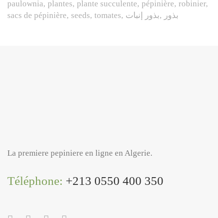
paulownia
plantes
plante succulente
pépinière
robinier
sacs de pépinière
seeds
tomates
بذور إنبات
بذور
La premiere pepiniere en ligne en Algerie.
Téléphone:
+213 0550 400 350