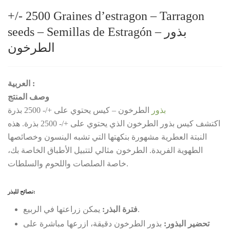
+/- 2500 Graines d’estragon – Tarragon
seeds – Semillas de Estragón –
بذور
الطرخون
العربية :
وصف المنتج
بذور
الطرخون – كيس يحتوي على +/- 2500 بذرة
اكتشف كيس بذور الطرخون الذي يحتوي على +/- 2500 بذرة. هذه
النبتة العطرية مشهورة بنكهتها التي تشبه الينسون وخصائصها
الطهوية الفريدة. الطرخون مثالي لتتبيل الأطباق الخاصة بك،
خاصة الصلصات واللحوم والسلطات.
نصائح للبذر:
يمكن زراعتها في الربيع.
فترة البذر:
تحضير البذور:
بذور الطرخون دقيقة، ازرعها مباشرة على