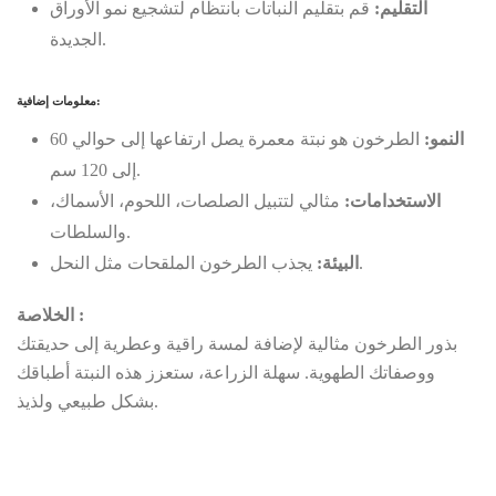
التقليم:
قم بتقليم النباتات بانتظام لتشجيع نمو الأوراق
الجديدة.
معلومات إضافية:
النمو:
الطرخون هو نبتة معمرة يصل ارتفاعها إلى حوالي 60
إلى 120 سم.
الاستخدامات:
مثالي لتتبيل الصلصات، اللحوم، الأسماك،
والسلطات.
يجذب الطرخون الملقحات مثل النحل.
البيئة:
الخلاصة :
بذور الطرخون مثالية لإضافة لمسة راقية وعطرية إلى حديقتك
ووصفاتك الطهوية. سهلة الزراعة، ستعزز هذه النبتة أطباقك
بشكل طبيعي ولذيذ.