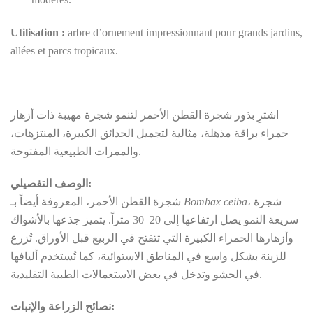
Utilisation :
arbre d’ornement impressionnant pour grands jardins,
allées et parcs tropicaux.
اشترِ بذور شجرة القطن الأحمر لتنمو شجرة مهيبة ذات أزهار
حمراء براقة مذهلة، مثالية لتجميل الحدائق الكبيرة، المنتزهات،
والممرات الطبيعية المفتوحة.
الوصف التفصيلي:
شجرة القطن الأحمر، المعروفة أيضاً بـ
Bombax ceiba
، شجرة
سريعة النمو يصل ارتفاعها إلى 20–30 متراً. يتميز جذعها بالأشواك
وأزهارها الحمراء الكبيرة التي تتفتح في الربيع قبل الأوراق. تُزرع
للزينة بشكل واسع في المناطق الاستوائية، كما تُستخدم أليافها
في الحشو وتدخل في بعض الاستعمالات الطبية التقليدية.
نصائح الزراعة والإنبات: