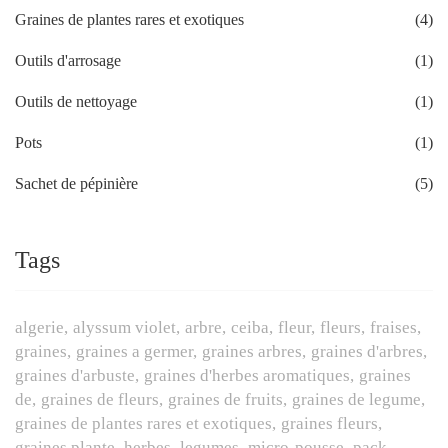
Graines de plantes rares et exotiques
(4)
Outils d'arrosage
(1)
Outils de nettoyage
(1)
Pots
(1)
Sachet de pépinière
(5)
Tags
algerie
alyssum violet
arbre
ceiba
fleur
fleurs
fraises
graines
graines a germer
graines arbres
graines d'arbres
graines d'arbuste
graines d'herbes aromatiques
graines
de
graines de fleurs
graines de fruits
graines de legume
graines de plantes rares et exotiques
graines fleurs
graines plante
herbes
legumes
micro-pousse
pack