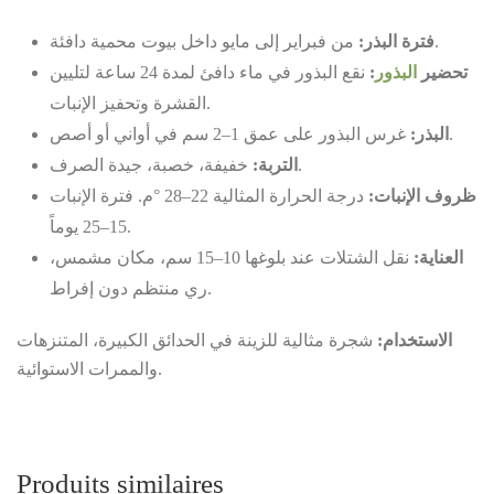
من فبراير إلى مايو داخل بيوت محمية دافئة.
فترة البذر:
نقع البذور في ماء دافئ لمدة 24 ساعة لتليين
:
البذور
تحضير
القشرة وتحفيز الإنبات.
غرس البذور على عمق 1–2 سم في أواني أو أصص.
البذر:
خفيفة، خصبة، جيدة الصرف.
التربة:
ظروف الإنبات:
درجة الحرارة المثالية 22–28 °م. فترة الإنبات
15–25 يوماً.
العناية:
نقل الشتلات عند بلوغها 10–15 سم، مكان مشمس،
ري منتظم دون إفراط.
الاستخدام:
شجرة مثالية للزينة في الحدائق الكبيرة، المتنزهات
والممرات الاستوائية.
Produits similaires