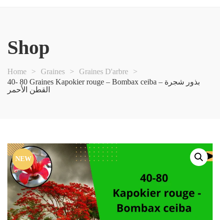
Shop
Home
>
Graines
>
Graines D'arbre
>
40- 80 Graines Kapokier rouge – Bombax ceiba – بذور شجرة
القطن الأحمر
NEW