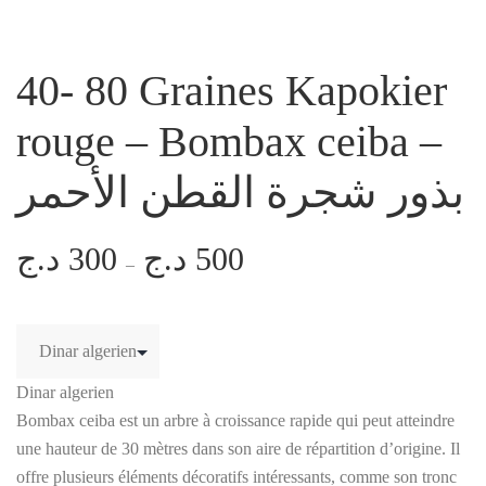
40- 80 Graines Kapokier
rouge – Bombax ceiba –
بذور شجرة القطن الأحمر
د.ج
300
د.ج
500
Plage
–
de
prix :
300 د.ج
à
Dinar algerien
500 د.ج
Bombax ceiba est un arbre à croissance rapide qui peut atteindre
une hauteur de 30 mètres dans son aire de répartition d’origine. Il
offre plusieurs éléments décoratifs intéressants, comme son tronc