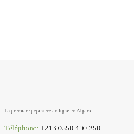
نقدم لكم مجموعة واسعة من بذور النباتات العطرية، والأشجار،
والزهور، المتاحة للبيع في الجزائر وعلى المستوى الدولي.
اكتشفوا منتجاتنا عالية الجودة لتجميل حدائقكم والمساهمة في
إعادة التحريج."
La premiere pepiniere en ligne en Algerie.
Téléphone:
+213 0550 400 350