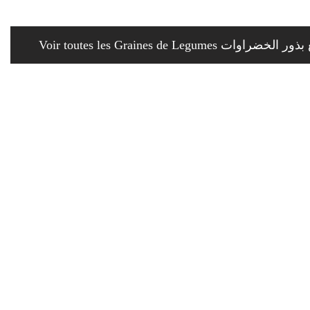
Voir toutes les Graines de Legumes
Entretien de la maison
Choisir ses plantes d'intérieur en fonction de la pièce de la
maison