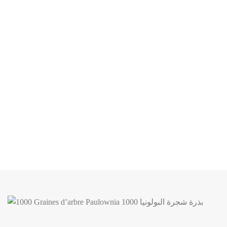
Plante succulente
Les plantes grasses sont également l'allié des jardiniers
débutant