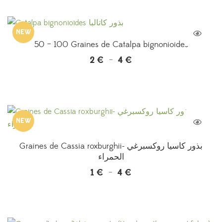
1 €
à
NEW
3 €
50 – 100 Graines de Catalpa bignonioides
2
€
4
€
Plage
–
de
prix :
2 €
à
NEW
4 €
Graines de Cassia roxburghii- بذور كاسيا روكسبرغي
الحمراء
1
€
4
€
Plage
–
de
prix :
1 €