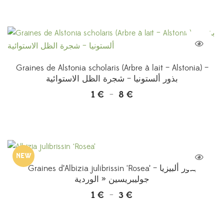
prix :
1 €
à
3 €
Graines de Alstonia scholaris (Arbre à lait – Alstonia) –
بذور ألستونيا – شجرة الظل الاستوائية
1
€
8
€
Plage
–
de
prix :
1 €
à
NEW
8 €
Graines d’Albizia julibrissin ‘Rosea’ – بذور ألبيزيا
جوليبريسين « الوردية
1
€
3
€
Plage
–
de
prix :