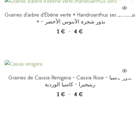
à
4 €
Graines d’arbre d’Ébène verte « Handroanthus serratifolius
» – بذور شجرة الأبنوس الأخضر
1
€
4
€
Plage
–
de
prix :
1 €
à
4 €
Graines de Cassia Renigera – Cassia Rose – بذور كاسيا
رينيجيرا – كاسيا الوردية
1
€
4
€
Plage
–
de
prix :
1 €
à
4 €