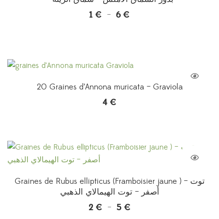
1
€
6
€
Plage
–
de
prix :
1 €
à
6 €
20 Graines d’Annona muricata – Graviola
4
€
Graines de Rubus ellipticus (Framboisier jaune ) – توت
أصفر – توت الهيمالاي الذهبي
2
€
5
€
Plage
–