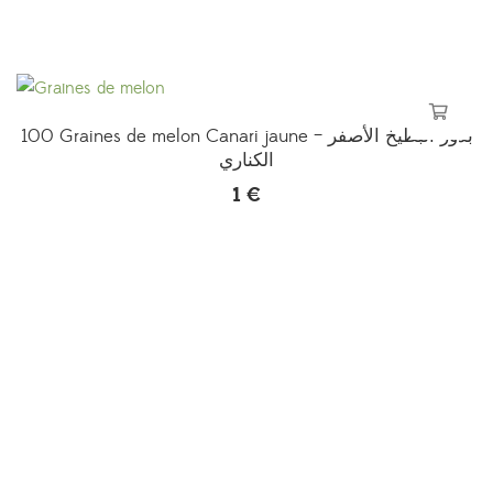
de
prix :
2 €
à
5 €
100 Graines de melon Canari jaune – بذور البطيخ الأصفر
الكناري
1
€